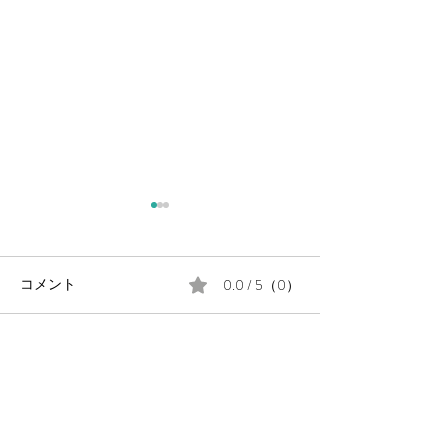
0.0 / 5（0）
コメント
コメントと評価...
毎週金曜日の朝は #定例の
月末に、公民館
朝街宣 。
告会を開催しま