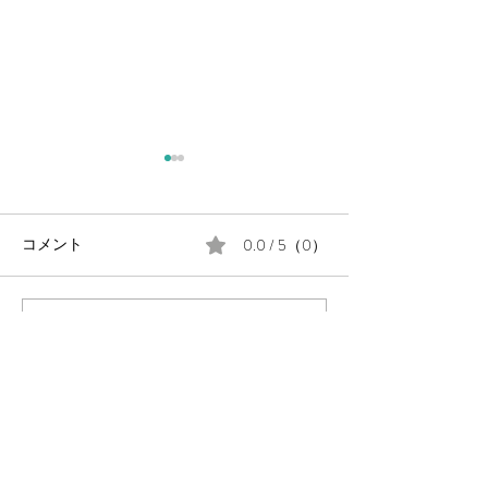
0.0 / 5（0）
コメント
コメントと評価...
毎週金曜日の朝は #定例の
月末に、公民館
朝街宣 。
告会を開催しま
岡山県議会議員
（岡山市中区選出・国民民主党所属）