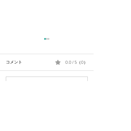
0.0 / 5（0）
コメント
コメントと評価...
毎週金曜日の朝は #定例の
月末に、公民館
朝街宣 。
告会を開催しま
岡山県議会議員
（岡山市中区選出・国民民主党所属）