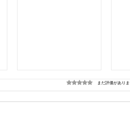
5つ星のうち0と評価され
まだ評価がありま
毎週金曜日の朝は #定例の朝
月末