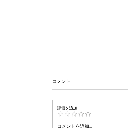
コメント
評価を追加
参院選公示日前日
コメントを追加…