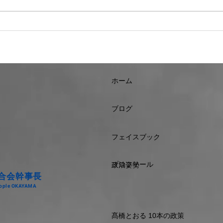
街宣 。
を開
ホーム
ブログ
フェイスブック
プロフィール
政治姿勢
合会幹事長
People OKAYAMA
髙橋とおる 10本の政策