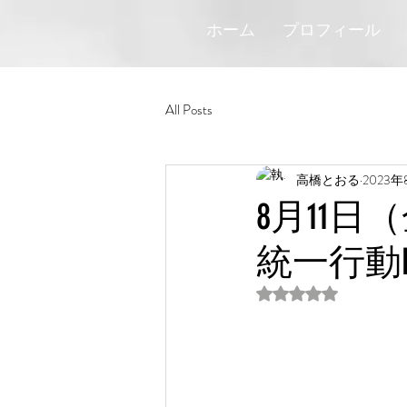
ホーム
プロフィール
All Posts
高橋とおる
2023
8月11
統一行動
5つ星のうちNaN