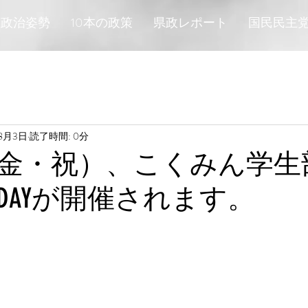
政治姿勢
10本の政策
県政レポート
国民民主
年8月3日
読了時間: 0分
日（金・祝）、こくみん学
DAYが開催されます。
と評価されています。