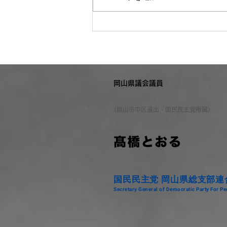
岡山県議会議員
（岡山市中区選出・国民民主党所属）
国民民主党 岡山県総支部連
Secretary General of Democratic Party For 