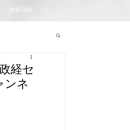
党
政策 詳細
More
る政経セ
チャンネ