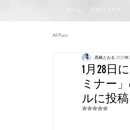
ホーム
プロフィール
All Posts
髙橋とおる
2023年
1月28
ミナー」の
ルに投稿
5つ星のうちNaN