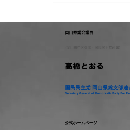
岡山県議会議員
（岡山市中区選出・国民民主党所属）
国民民主党 岡山県総支部連
Secretary General of Democratic Party For 
公式ホームページ