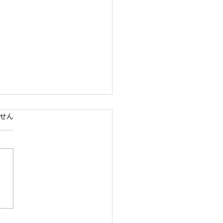
ています。
せん
に、公民館で県政報告会
催します。