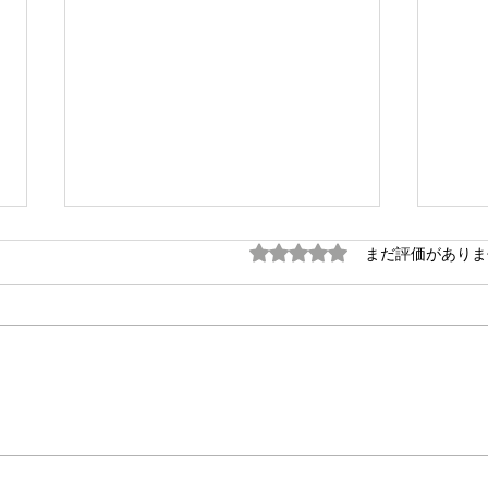
5つ星のうち0と評価され
まだ評価がありま
毎週金曜日の朝は #定例の朝
月末
街宣 。
を開