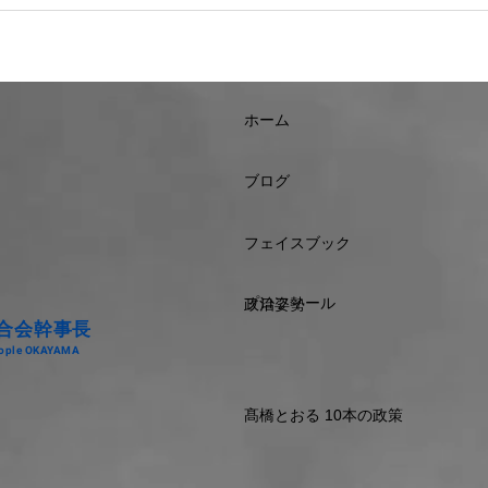
ホーム
ブログ
フェイスブック
プロフィール
政治姿勢
合会幹事長
People OKAYAMA
髙橋とおる 10本の政策