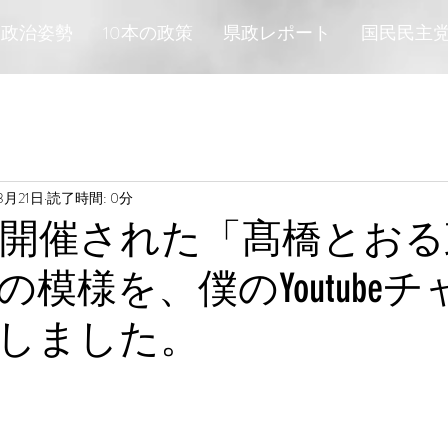
政治姿勢
10本の政策
県政レポート
国民民主
3月21日
読了時間: 0分
日に開催された「髙橋とお
模様を、僕のYoutube
しました。
と評価されています。