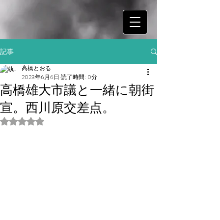
記事
高橋とおる
2023年6月6日
読了時間: 0分
高橋雄大市議と一緒に朝街
宣。西川原交差点。
5つ星のうちNaNと評価されています。