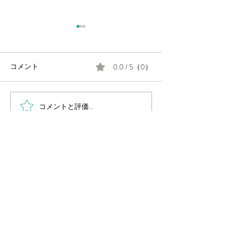
0.0 / 5（0）
コメント
コメントと評価...
毎週金曜日の朝は #定例の
月末に、公民館
朝街宣 。
告会を開催しま
岡山県議会議員
（岡山市中区選出・国民民主党所属）