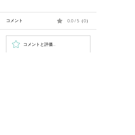
0.0 / 5（0）
コメント
コメントと評価...
毎週金曜日の朝は #定例の
月末に、公民館
朝街宣 。
告会を開催しま
岡山県議会議員
（岡山市中区選出・国民民主党所属）
国民民主党 岡山県総支部連合会幹事長
Secretary General of Democratic Party For
People OKAYAMA