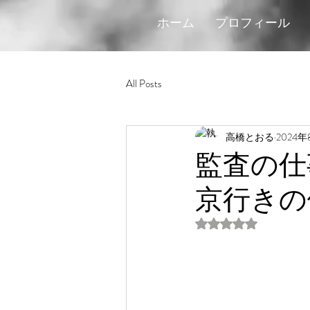
ホーム
プロフィール
All Posts
高橋とおる
2024年
監査の仕
京行きの
5つ星のうちNaN