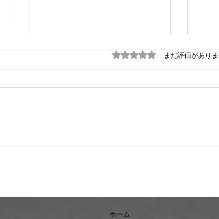
5つ星のうち0と評価され
まだ評価がありま
毎週金曜日の朝は #定例の朝
月末
街宣 。
を開
ホーム