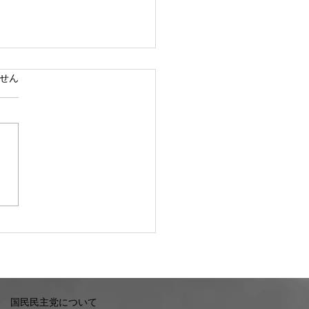
ています。
せん
に、公民館で県政報告会
催します。
国民民主党について