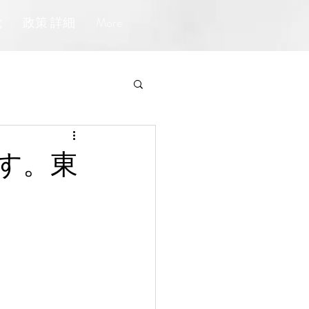
党
政策 詳細
More
す。東