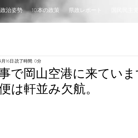
政治姿勢
10本の政策
県政レポート
国民民主
8月16日
読了時間: 0分
事で岡山空港に来ていま
便は軒並み欠航。
と評価されています。