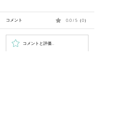
0.0 / 5（0）
コメント
コメントと評価...
毎週金曜日の朝は #定例の
月末に、公民館
朝街宣 。
告会を開催しま
岡山県議会議員
（岡山市中区選出・国民民主党所属）
国民民主党 岡山県総支部連合会幹事長
Secretary General of Democratic Party For
People OKAYAMA