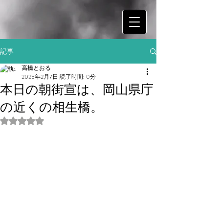
記事
高橋とおる
2025年2月7日
読了時間: 0分
本日の朝街宣は、岡山県庁
の近くの相生橋。
5つ星のうちNaNと評価されています。