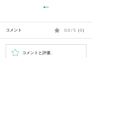
0.0 / 5（0）
コメント
コメントと評価...
毎週金曜日の朝は #定例の
月末に、公民館
朝街宣 。
告会を開催しま
岡山県議会議員
（岡山市中区選出・国民民主党所属）
国民民主党 岡山県総支部連合会幹事長
Secretary General of Democratic Party For