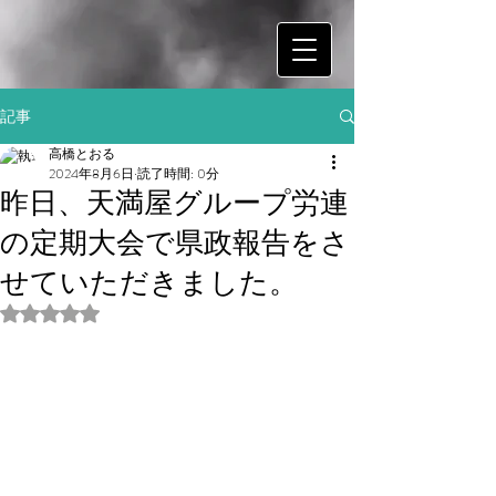
記事
高橋とおる
2024年8月6日
読了時間: 0分
昨日、天満屋グループ労連
の定期大会で県政報告をさ
せていただきました。
5つ星のうちNaNと評価されています。