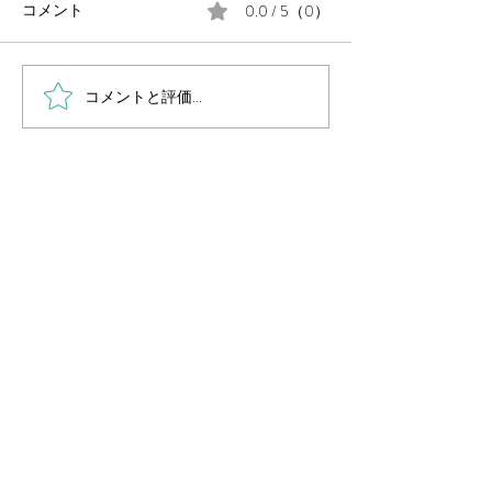
0.0 / 5（0）
コメント
コメントと評価...
毎週金曜日の朝は #定例の
月末に、公民館
朝街宣 。
告会を開催しま
岡山県議会議員
（岡山市中区選出・国民民主党所属）
国民民主党 岡山県総支部連合会幹事長
Secretary General of Democratic Party For
People OKAYAMA
公式ホームページ