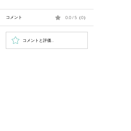
0.0 / 5（0）
コメント
コメントと評価...
毎週金曜日の朝は #定例の
月末に、公民館
朝街宣 。
告会を開催しま
岡山県議会議員
（岡山市中区選出・国民民主党所属）
国民民主党 岡山県総支部連合会幹事長
Secretary General of Democratic Party For
People OKAYAMA