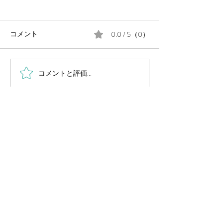
0.0 / 5（0）
コメント
コメントと評価...
毎週金曜日の朝は #定例の
月末に、公民館
朝街宣 。
告会を開催しま
岡山県議会議員
（岡山市中区選出・国民民主党所属）
国民民主党 岡山県総支部連合会幹事長
Secretary General of Democratic Party For
People OKAYAMA