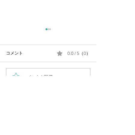
0.0 / 5（0）
コメント
コメントと評価...
毎週金曜日の朝は #定例の
月末に、公民館
朝街宣 。
告会を開催しま
岡山県議会議員
（岡山市中区選出・国民民主党所属）