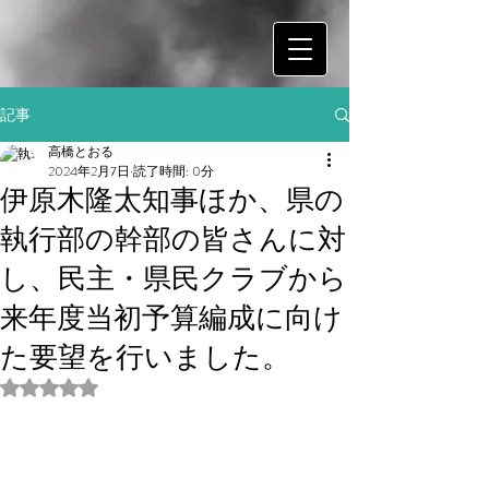
記事
高橋とおる
2024年2月7日
読了時間: 0分
伊原木隆太知事ほか、県の
執行部の幹部の皆さんに対
し、民主・県民クラブから
来年度当初予算編成に向け
た要望を行いました。
5つ星のうちNaNと評価されています。