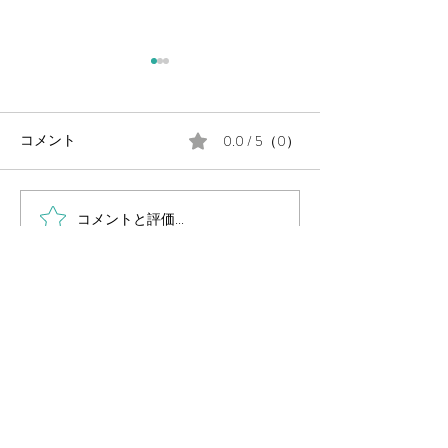
0.0 / 5（0）
コメント
コメントと評価...
毎週金曜日の朝は #定例の
月末に、公民館
朝街宣 。
告会を開催しま
岡山県議会議員
（岡山市中区選出・国民民主党所属）