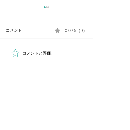
0.0 / 5（0）
コメント
コメントと評価...
毎週金曜日の朝は #定例の
月末に、公民館
朝街宣 。
告会を開催しま
岡山県議会議員
（岡山市中区選出・国民民主党所属）
国民民主党 岡山県総支部連合会幹事長
Secretary General of Democratic Party For