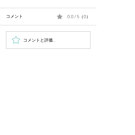
0.0 / 5（0）
コメント
コメントと評価...
毎週金曜日の朝は #定例の
月末に、公民館
朝街宣 。
告会を開催しま
岡山県議会議員
（岡山市中区選出・国民民主党所属）
国民民主党 岡山県総支部連合会幹事長
Secretary General of Democratic Party For
People OKAYAMA